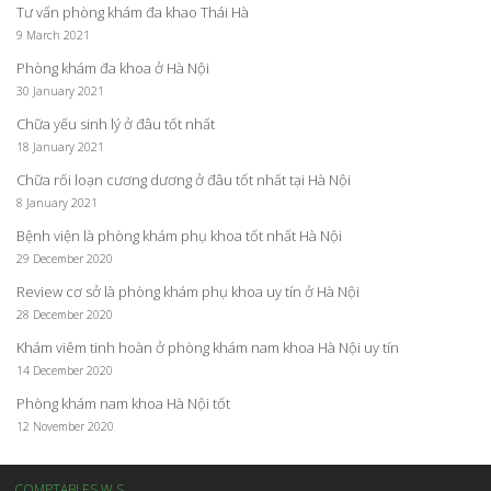
Tư vấn phòng khám đa khao Thái Hà
9 March 2021
Phòng khám đa khoa ở Hà Nội
30 January 2021
Chữa yếu sinh lý ở đâu tốt nhất
18 January 2021
Chữa rối loạn cương dương ở đâu tốt nhất tại Hà Nội
8 January 2021
Bệnh viện là phòng khám phụ khoa tốt nhất Hà Nội
29 December 2020
Review cơ sở là phòng khám phụ khoa uy tín ở Hà Nội
28 December 2020
Khám viêm tinh hoàn ở phòng khám nam khoa Hà Nội uy tín
14 December 2020
Phòng khám nam khoa Hà Nội tốt
12 November 2020
COMPTABLES W.S.